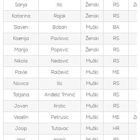
Sanja
Ilic
Ženski
RS
Zo
Katarina
Rajak
Ženski
RS
Slaven
Boban
Muški
BA
Kisenija
Pavlovic
Ženski
RS
Marija
Popovic
Ženski
RS
Nikola
Nedović
Muški
RS
Pavle
Raičević
Muški
ME
Novica
Ilic
Muški
RS
Tatjana
Anđelić Trninić
Muški
RS
Jovan
Krstic
Muški
RS
Veselin
Petrusic
Muški
ME
Zo
Josip
Tutavac
Muški
HR
igor
maric
Muški
RS