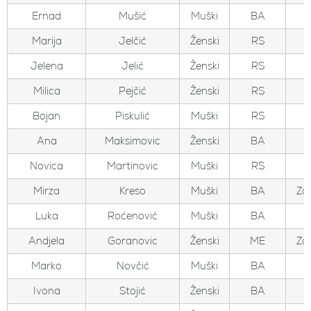
Ernad
Mušić
Muški
BA
Marija
Jelčić
Ženski
RS
Jelena
Jelić
Ženski
RS
Milica
Pejčić
Ženski
RS
Bojan
Piskulić
Muški
RS
Ana
Maksimovic
Ženski
BA
Novica
Martinovic
Muški
RS
Mirza
Kreso
Muški
BA
Zo
Luka
Roćenović
Muški
BA
Andjela
Goranovic
Ženski
ME
Zo
Marko
Novčić
Muški
BA
Ivona
Stojić
Ženski
BA