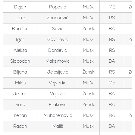
Dejan
Popović
Muški
ME
Zo
Luka
Zbućnović
Muški
RS
Đurđica
Savić
Ženski
BA
Igor
Gavrilović
Muški
RS
Zo
Aleksa
Đorđević
Muški
RS
Slobodan
Maksimovic
Muški
BA
Biljana
Jelesijevic
Ženski
RS
Zo
Milos
Vojvodic
Muški
ME
Jelena
Vujovic
Ženski
BA
Sara
Eraković
Ženski
BA
Kenan
Muharemović
Muški
BA
Zo
Radan
Mališ
Muški
BA