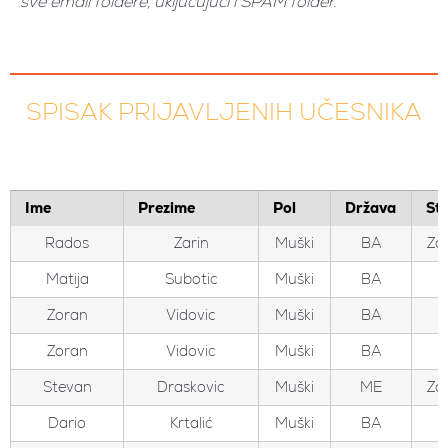
sve email foldere, uključujući i SPAM folder.
SPISAK PRIJAVLJENIH UČESNIKA
Ime
Prezime
Pol
Država
St
Rados
Zarin
Muški
BA
Zo
Matija
Subotic
Muški
BA
Zoran
Vidovic
Muški
BA
Zoran
Vidovic
Muški
BA
Stevan
Draskovic
Muški
ME
Zo
Dario
Krtalić
Muški
BA