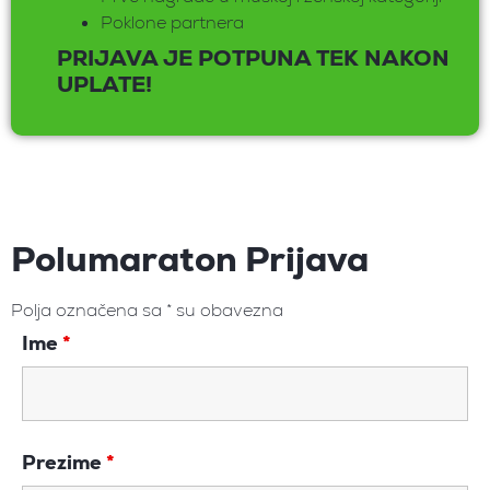
Poklone partnera
PRIJAVA JE POTPUNA TEK NAKON
UPLATE!
Polumaraton Prijava
Polja označena sa * su obavezna
Ime
*
Prezime
*