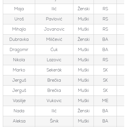
Maja
Ilić
Ženski
RS
Uroš
Pavlović
Muški
RS
Mihajlo
Jovanovic
Muški
RS
Dubravka
Miličević
Ženski
BA
Dragomir
Ćuk
Muški
BA
Nikola
Lazovic
Muški
RS
Marko
Sekerák
Muški
SK
Jerguš
Brečka
Muški
SK
Jerguš
Brečka
Muški
SK
Vasilije
Vukovic
Muški
ME
Nada
Ilić
Ženski
BA
Aleksa
Šinik
Muški
BA