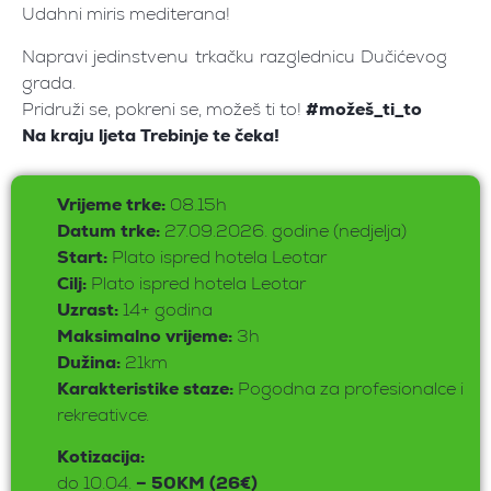
Udahni miris mediterana!
Napravi jedinstvenu trkačku razglednicu Dučićevog
grada.
Pridruži se, pokreni se, možeš ti to!
#možeš_ti_to
Na kraju ljeta Trebinje te čeka!
Vrijeme trke:
08.15h
Datum trke:
27.09.2026. godine (nedjelja)
Start:
Plato ispred hotela Leotar
Cilj:
Plato ispred hotela Leotar
Uzrast:
14+ godina
Maksimalno vrijeme:
3h
Dužina:
21km
Karakteristike staze:
Pogodna za profesionalce i
rekreativce.
Kotizacija:
do 10.04.
– 50KM (26€)