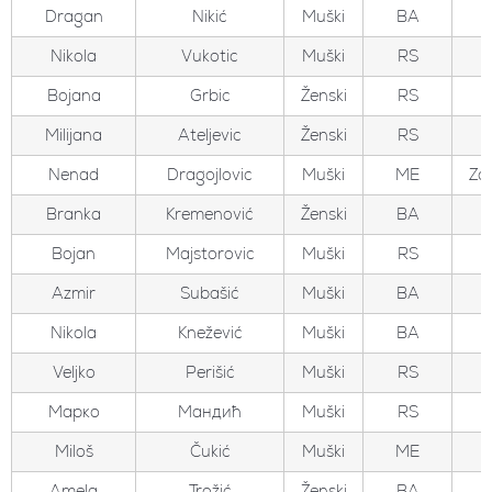
Dragan
Nikić
Muški
BA
Nikola
Vukotic
Muški
RS
Bojana
Grbic
Ženski
RS
Milijana
Ateljevic
Ženski
RS
Nenad
Dragojlovic
Muški
ME
Zo
Branka
Kremenović
Ženski
BA
Bojan
Majstorovic
Muški
RS
Azmir
Subašić
Muški
BA
Nikola
Knežević
Muški
BA
Veljko
Perišić
Muški
RS
Марко
Мандић
Muški
RS
Miloš
Čukić
Muški
ME
Amela
Trožić
Ženski
BA