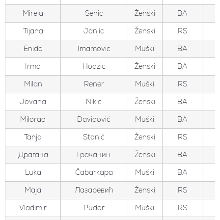
Mirela
Sehic
Ženski
BA
Tijana
Janjic
Ženski
RS
Enida
Imamovic
Muški
BA
Irma
Hodzic
Ženski
BA
Milan
Rener
Muški
RS
Jovana
Nikic
Ženski
BA
Milorad
Davidović
Muški
BA
Tanja
Stanić
Ženski
RS
Драгана
Грачанин
Ženski
BA
Luka
Čabarkapa
Muški
BA
Маја
Лазаревић
Ženski
RS
Vladimir
Pudar
Muški
RS