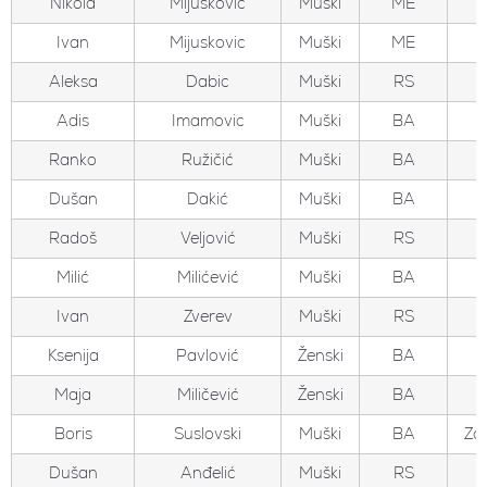
Nikola
Mijuskovic
Muški
ME
Ivan
Mijuskovic
Muški
ME
Aleksa
Dabic
Muški
RS
Adis
Imamovic
Muški
BA
Ranko
Ružičić
Muški
BA
Dušan
Dakić
Muški
BA
Radoš
Veljović
Muški
RS
Milić
Milićević
Muški
BA
Ivan
Zverev
Muški
RS
Ksenija
Pavlović
Ženski
BA
Maja
Miličević
Ženski
BA
Boris
Suslovski
Muški
BA
Zo
Dušan
Anđelić
Muški
RS