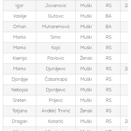
Igor
Jovanovic
Muški
RS
Zo
Vasilije
Gutovic
Muški
BA
Orhan
Muharemović
Muški
BA
Marko
Simic
Muški
RS
Marko
Kojić
Muški
RS
Ksenija
Pavlovic
Ženski
RS
Marko
Djordjevic
Muški
RS
Zo
Djordjije
Čabarkapa
Muški
RS
Nebojsa
Djordjevic
Muški
RS
Sreten
Prljevic
Muški
RS
Tatjana
Anđelić Trninić
Ženski
RS
Dragan
Kotarlić
Muški
RS
Zo