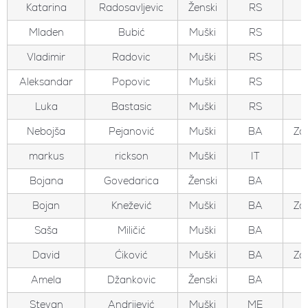
Katarina
Radosavljevic
Ženski
RS
Mladen
Bubić
Muški
RS
Vladimir
Radovic
Muški
RS
Aleksandar
Popovic
Muški
RS
Luka
Bastasic
Muški
RS
Nebojša
Pejanović
Muški
BA
Zo
markus
rickson
Muški
IT
Bojana
Govedarica
Ženski
BA
Bojan
Knežević
Muški
BA
Zo
Saša
Miličić
Muški
BA
David
Ćiković
Muški
BA
Zo
Amela
Džankovic
Ženski
BA
Stevan
Andrijević
Muški
ME