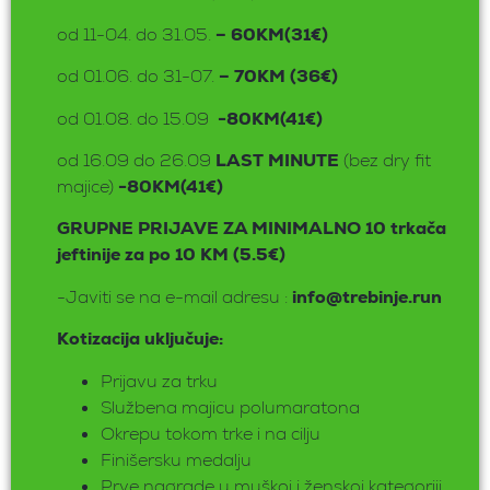
od 11-04. do 31.05.
– 60KM
(31€)
od 01.06. do 31-07.
– 70KM (36€)
od 01.08. do 15.09
-80KM(41€)
od 16.09 do 26.09
LAST MINUTE
(bez dry fit
majice)
-80KM(41€)
GRUPNE PRIJAVE ZA MINIMALNO 10 trkača
jeftinije za po 10 KM (5.5€)
-Javiti se na e-mail adresu :
info@trebinje.run
Kotizacija uključuje:
Prijavu za trku
Službena majicu polumaratona
Okrepu tokom trke i na cilju
Finišersku medalju
Prve nagrade u muškoj i ženskoj kategoriji