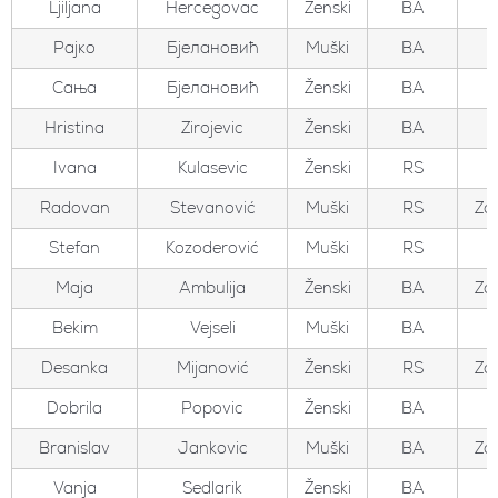
Ljiljana
Hercegovac
Ženski
BA
Рајко
Бјелановић
Muški
BA
Сања
Бјелановић
Ženski
BA
Hristina
Zirojevic
Ženski
BA
Ivana
Kulasevic
Ženski
RS
Radovan
Stevanović
Muški
RS
Zo
Stefan
Kozoderović
Muški
RS
Maja
Ambulija
Ženski
BA
Zo
Bekim
Vejseli
Muški
BA
Desanka
Mijanović
Ženski
RS
Zo
Dobrila
Popovic
Ženski
BA
Branislav
Jankovic
Muški
BA
Zo
Vanja
Sedlarik
Ženski
BA