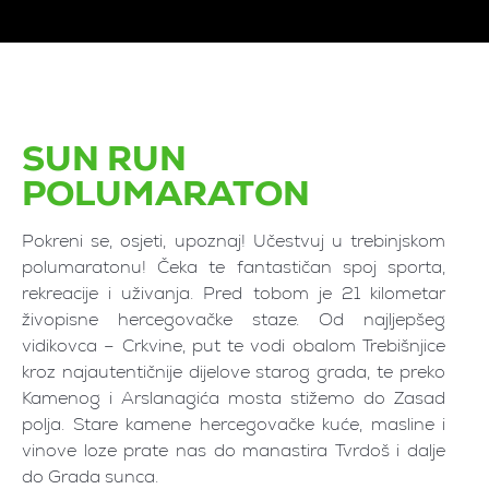
SUN RUN
POLUMARATON
Pokreni se, osjeti, upoznaj! Učestvuj u trebinjskom
polumaratonu! Čeka te fantastičan spoj sporta,
rekreacije i uživanja. Pred tobom je 21 kilometar
živopisne hercegovačke staze. Od najljepšeg
vidikovca – Crkvine, put te vodi obalom Trebišnjice
kroz najautentičnije dijelove starog grada, te preko
Kamenog i Arslanagića mosta stižemo do Zasad
polja. Stare kamene hercegovačke kuće, masline i
vinove loze prate nas do manastira Tvrdoš i dalje
do Grada sunca.