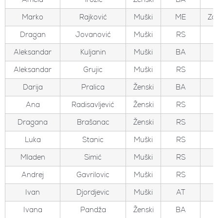
Marko
Rajković
Muški
ME
Zo
Dragan
Jovanović
Muški
RS
Aleksandar
Kuljanin
Muški
BA
Aleksandar
Grujic
Muški
RS
Darija
Pralica
Ženski
BA
Ana
Radisavljević
Ženski
RS
Dragana
Brašanac
Ženski
RS
Luka
Stanic
Muški
RS
Mladen
Simić
Muški
RS
Andrej
Gavrilovic
Muški
RS
Ivan
Djordjevic
Muški
AT
Ivana
Pandža
Ženski
BA