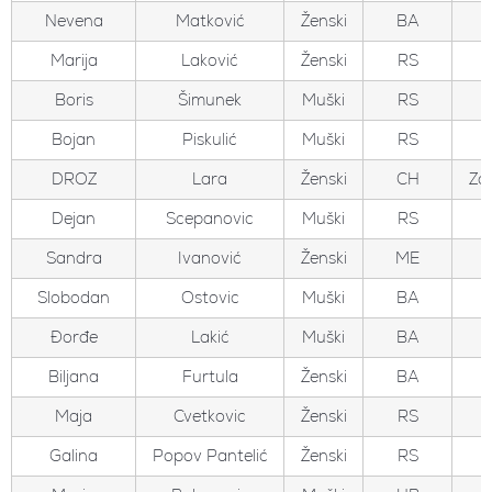
Nevena
Matković
Ženski
BA
Marija
Laković
Ženski
RS
Boris
Šimunek
Muški
RS
Bojan
Piskulić
Muški
RS
DROZ
Lara
Ženski
CH
Zo
Dejan
Scepanovic
Muški
RS
Sandra
Ivanović
Ženski
ME
Slobodan
Ostovic
Muški
BA
Đorđe
Lakić
Muški
BA
Biljana
Furtula
Ženski
BA
Maja
Cvetkovic
Ženski
RS
Galina
Popov Pantelić
Ženski
RS