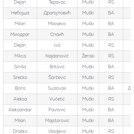
Dejan
Tepavac
Muški
RS
Небојша
Драгојловић
Muški
BA
Milan
Milosevic
Muški
BA
Миодраг
Спаић
Muški
BA
Dejan
Ivić
Muški
RS
Milica
Najdanović
Ženski
RS
Siniša
Brković
Muški
BA
Srećko
Šarčević
Muški
RS
Boris
Suslovski
Muški
BA
Zo
Aleksa
Vučetić
Muški
RS
Aleksandar
Pavlovic
Muški
BA
Milan
Majstorovic
Muški
BA
Draško
Vasiljević
Muški
RS