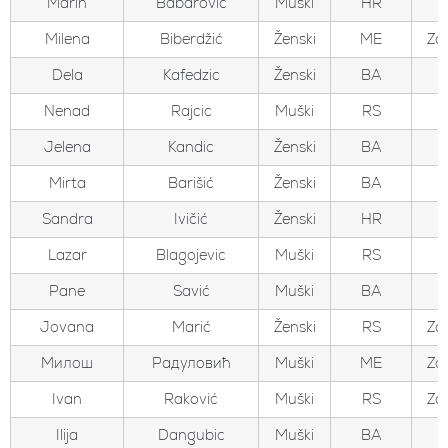
Marin
Babarovic
Muški
HR
Milena
Biberdžić
Ženski
ME
Zo
Dela
Kafedzic
Ženski
BA
Nenad
Rajcic
Muški
RS
Jelena
Kandic
Ženski
BA
Mirta
Barišić
Ženski
BA
Sandra
Ivičić
Ženski
HR
Lazar
Blagojevic
Muški
RS
Pane
Savić
Muški
BA
Jovana
Marić
Ženski
RS
Zo
Милош
Радуловић
Muški
ME
Zo
Ivan
Raković
Muški
RS
Zo
Ilija
Dangubic
Muški
BA