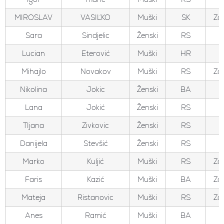
MIROSLAV
VASIĽKO
Muški
SK
Zo
Sara
Sindjelic
Ženski
RS
Lucian
Eterović
Muški
HR
Mihajlo
Novakov
Muški
RS
Zo
Nikolina
Jokic
Ženski
BA
Lana
Jokić
Ženski
RS
TIjana
Zivkovic
Ženski
RS
Danijela
Stevšić
Ženski
RS
Marko
Kuljić
Muški
RS
Zo
Faris
Kazić
Muški
BA
Zo
Mateja
Ristanovic
Muški
RS
Zo
Anes
Ramić
Muški
BA