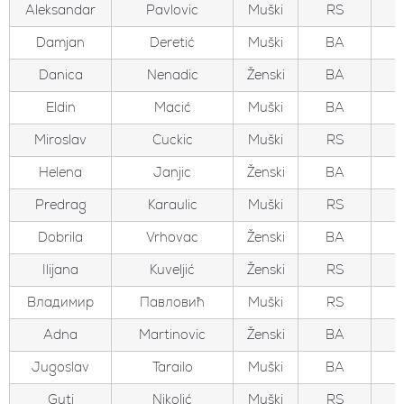
Aleksandar
Pavlovic
Muški
RS
Damjan
Deretić
Muški
BA
Danica
Nenadic
Ženski
BA
Eldin
Macić
Muški
BA
Miroslav
Cuckic
Muški
RS
Helena
Janjic
Ženski
BA
Predrag
Karaulic
Muški
RS
Dobrila
Vrhovac
Ženski
BA
Ilijana
Kuveljić
Ženski
RS
Владимир
Павловић
Muški
RS
Adna
Martinovic
Ženski
BA
Jugoslav
Tarailo
Muški
BA
Guti
Nikolić
Muški
RS