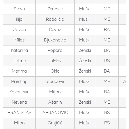
Stevo
Zenović
Muški
ME
Ilija
Radojičić
Muški
ME
Jovan
Ćevriz
Muški
BA
Milos
Djukanovic
Muški
ME
Katarina
Popara
Ženski
BA
Jelena
ToMov
Ženski
RS
Merima
Okic
Ženski
BA
Predrag
Labudovic
Muški
ME
Zo
Kovacevic
Miljan
Muški
BA
Nevena
Ašanin
Ženski
ME
BRANISLAV
ABJANOVIC
Muški
RS
Milan
Grujičić
Muški
RS